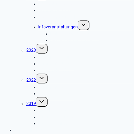
Adventfeier 2024
Sommerfest 2024
Tagesfahrt zum WDR
Untermenü
Infoveranstaltungen
umschalten
Beihilferecht des Bundes
Bestattungsvorsorge
Untermenü
2023
umschalten
Infoveranstaltung
Sommerfest 2023
Adventfeier 2023
Untermenü
2022
umschalten
Sommerfest 2022
Adventsfeier 2022
Untermenü
2019
umschalten
Adventsfeier 2019
Ausflug Koblenz 2019
Brüssel April 2019
Seniorenbeirat