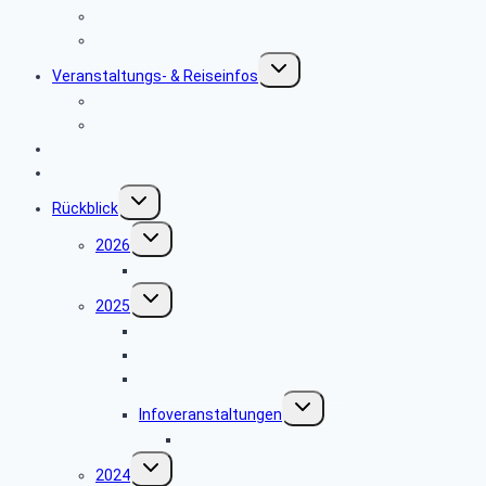
Krankenkassen
Seniorentreff
Untermenü
Veranstaltungs- & Reiseinfos
umschalten
Hinweise zu unseren Reisen
Reisebedingungen
Links
Vorschau 2026
Untermenü
Rückblick
umschalten
Untermenü
2026
umschalten
Tagesfahrt nach Bonn und Linz
Untermenü
2025
umschalten
Adventfeier 2025
Sommerfest 2025
Tagesfahrt zum NRW Landtag
Untermenü
Infoveranstaltungen
umschalten
Digitaler Nachlass
Untermenü
2024
umschalten