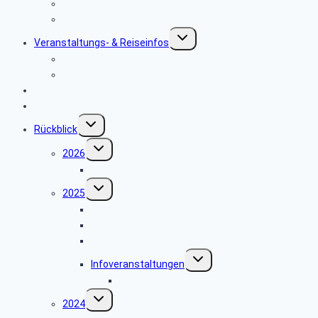
Krankenkassen
Seniorentreff
Untermenü
Veranstaltungs- & Reiseinfos
umschalten
Hinweise zu unseren Reisen
Reisebedingungen
Links
Vorschau 2026
Untermenü
Rückblick
umschalten
Untermenü
2026
umschalten
Tagesfahrt nach Bonn und Linz
Untermenü
2025
umschalten
Adventfeier 2025
Sommerfest 2025
Tagesfahrt zum NRW Landtag
Untermenü
Infoveranstaltungen
umschalten
Digitaler Nachlass
Untermenü
2024
umschalten