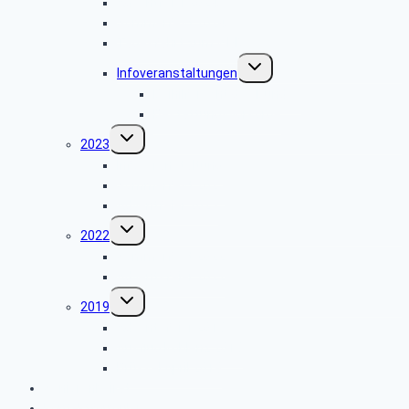
Adventfeier 2024
Sommerfest 2024
Tagesfahrt zum WDR
Untermenü
Infoveranstaltungen
umschalten
Beihilferecht des Bundes
Bestattungsvorsorge
Untermenü
2023
umschalten
Infoveranstaltung
Sommerfest 2023
Adventfeier 2023
Untermenü
2022
umschalten
Sommerfest 2022
Adventsfeier 2022
Untermenü
2019
umschalten
Adventsfeier 2019
Ausflug Koblenz 2019
Brüssel April 2019
Seniorenbeirat
Kontaktformular